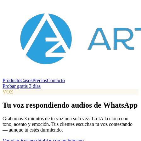
Producto
Casos
Precios
Contacto
Probar gratis 3 días
VOZ
Tu voz respondiendo audios de WhatsApp
Grabamos 3 minutos de tu voz una sola vez. La IA la clona con
tono, acento y emoción. Tus clientes escuchan tu voz contestando
— aunque tú estés durmiendo.
Ver plan Business
Hablar con un humano