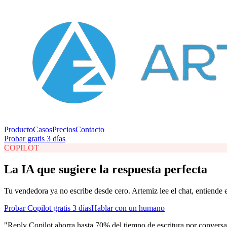
Producto
Casos
Precios
Contacto
Probar gratis 3 días
COPILOT
La IA que sugiere la respuesta perfecta
Tu vendedora ya no escribe desde cero. Artemiz lee el chat, entiende e
Probar Copilot gratis 3 días
Hablar con un humano
"
Reply Copilot ahorra hasta 70% del tiempo de escritura por conversa